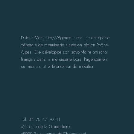
Dutour Menuisier///Agenceur est une entreprise
générale de menuiserie située en région Rhône-
Alpes. Elle développe son savoir-faire artisanal
français dans la menuiserie bois, l’agencement
sur-mesure et la fabrication de mobilier.
Tél. 04 78 47 70 41
62 route de la Gondolière
69930 Saint-Laurent-de-Chamousset