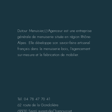
Dutour Menuisier///Agenceur est une entreprise
générale de menuiserie située en région Rhône-
Alpes. Elle développe son savoir-faire artisanal
français dans la menuiserie bois, l’agencement
sur-mesure et la fabrication de mobilier.
Tél. 04 78 47 70 41
62 route de la Gondolière
69930 Saint-Laurent-de-Chamousset